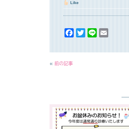
Like
F
T
Li
E
a
w
n
m
c
it
e
ai
e
t
l
«
前の記事
b
e
o
r
o
k