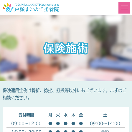
保険施術
保険適用症例は骨折、捻挫、打撲等以外にもございます。まずはご
相談ください。
受付時間
月
火
水
木
金
土
09:00～12:00
●
●
●
●
●
09:00～14:00
15:00～20:00
●
●
●
●
●
予約