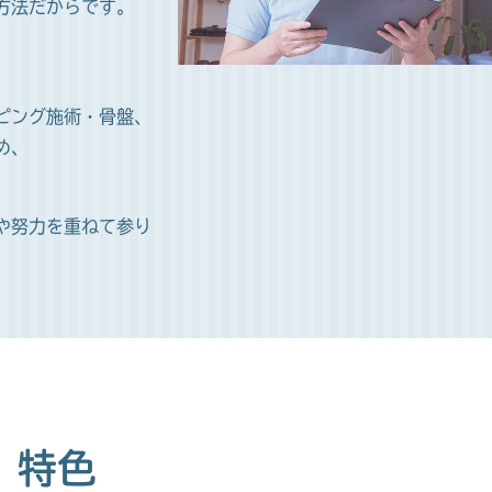
方法だからです。
ピング施術・骨盤、
め、
や努力を重ねて参り
特色