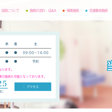
当院について
施術の流れ・Q&A
保険施術
交通事故施術
木
金
土
●
●
09:00～14:00
●
●
予約
なります。
以降の施術も可能となっております。
アクセス
軽に