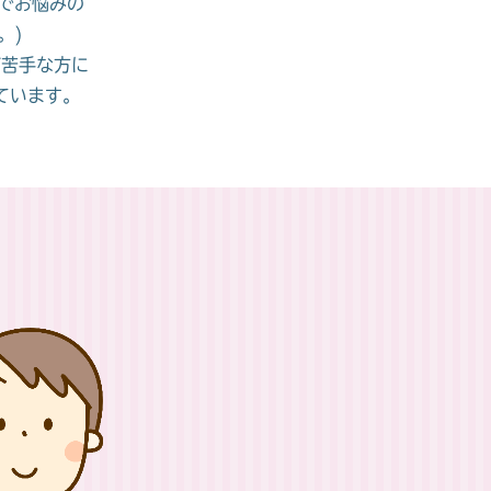
で
お悩みの
。)
が苦手な方に
ています。