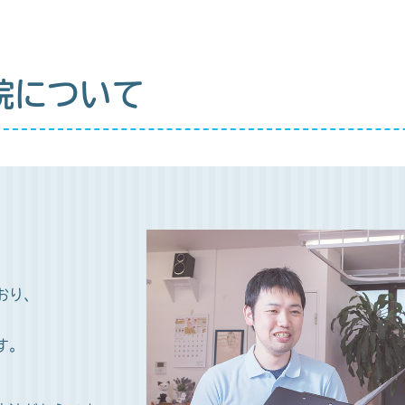
院について
おり、
す。