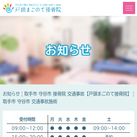
お知らせ
お知らせ | 取手市 守谷市 接骨院 交通事故【戸頭まごのて接骨院】 |
取手市 守谷市 交通事故施術
受付時間
月
火
水
木
金
土
09:00～12:00
●
●
●
●
●
09:00～14:00
15:00～20:00
●
●
●
●
●
予約