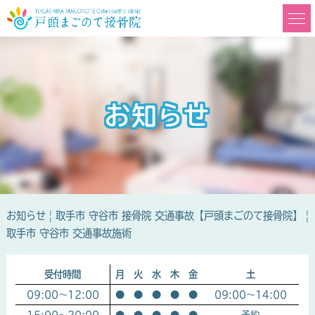
お知らせ
お知らせ | 取手市 守谷市 接骨院 交通事故【戸頭まごのて接骨院】 |
取手市 守谷市 交通事故施術
受付時間
月
火
水
木
金
土
09:00～12:00
●
●
●
●
●
09:00～14:00
15:00～20:00
●
●
●
●
●
予約