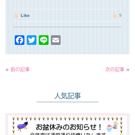
Like
5
F
T
Li
E
a
w
n
m
c
it
e
ai
e
t
l
«
前の記事
次の記事
»
b
e
o
r
人気記事
o
k