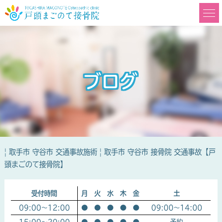
ブログ
| 取手市 守谷市 交通事故施術 | 取手市 守谷市 接骨院 交通事故【戸
頭まごのて接骨院】
受付時間
月
火
水
木
金
土
09:00～12:00
●
●
●
●
●
09:00～14:00
15:00～20:00
●
●
●
●
●
予約