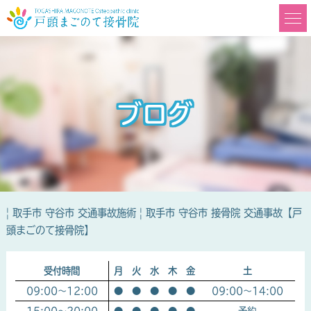
ブログ
| 取手市 守谷市 交通事故施術 | 取手市 守谷市 接骨院 交通事故【戸
頭まごのて接骨院】
受付時間
月
火
水
木
金
土
09:00～12:00
●
●
●
●
●
09:00～14:00
15:00～20:00
●
●
●
●
●
予約