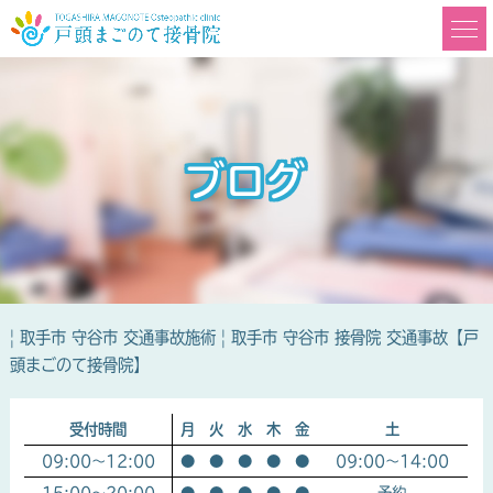
ブログ
| 取手市 守谷市 交通事故施術 | 取手市 守谷市 接骨院 交通事故【戸
頭まごのて接骨院】
受付時間
月
火
水
木
金
土
09:00～12:00
●
●
●
●
●
09:00～14:00
15:00～20:00
●
●
●
●
●
予約