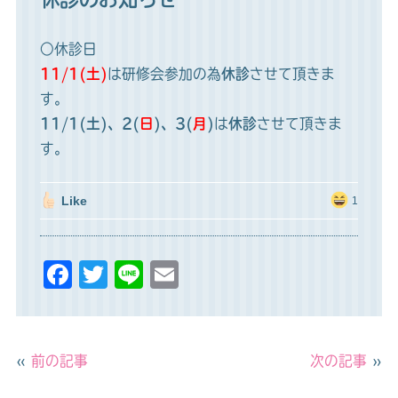
○休診日
11/1(土)
は研修会参加の為
休診
させて頂きま
す。
11/1(土)、2(
日
)、3(
月
)
は
休診
させて頂きま
す。
Like
1
F
T
Li
E
a
w
n
m
c
it
e
ai
e
t
l
«
前の記事
次の記事
»
b
e