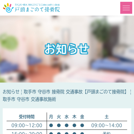
お知らせ
お知らせ | 取手市 守谷市 接骨院 交通事故【戸頭まごのて接骨院】 |
取手市 守谷市 交通事故施術
受付時間
月
火
水
木
金
土
09:00～12:00
●
●
●
●
●
09:00～14:00
15:00～20:00
●
●
●
●
●
予約