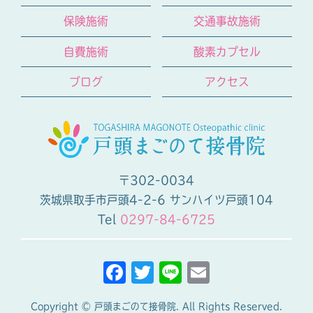
保険施術
交通事故施術
自費施術
酸素カプセル
ブログ
アクセス
〒302-0034
茨城県取手市戸頭4-2-6 サンハイツ戸頭104
Tel
0297-84-6725
F
T
Li
E
a
w
n
m
Copyright © 戸頭まごのて接骨院. All Rights Reserved.